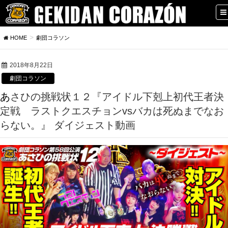
HOME
劇団コラソン
2018年8月22日
劇団コラソン
あさひの挑戦状１２『アイドル下剋上初代王者決
定戦 ラストクエスチョンvsバカは死ぬまでなお
らない。』 ダイジェスト動画