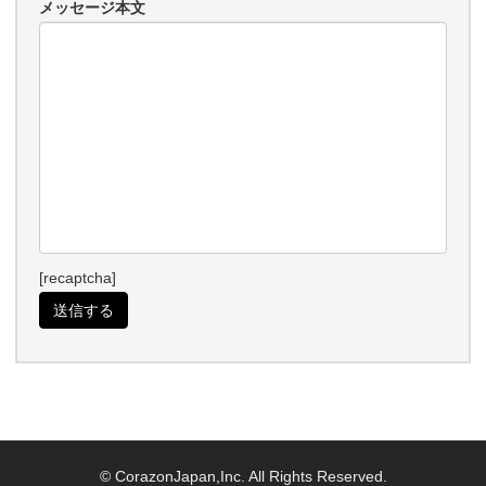
メッセージ本文
[recaptcha]
© CorazonJapan,Inc. All Rights Reserved.