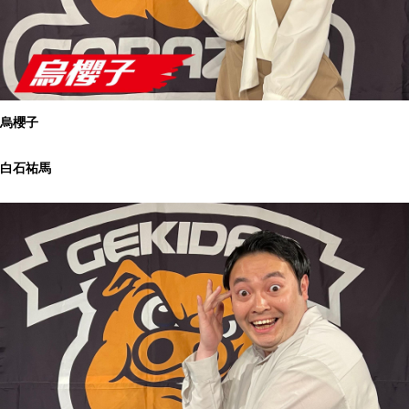
烏櫻子
白石祐馬