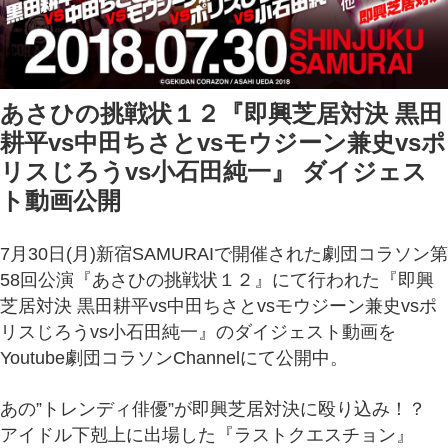
あさひの挑戦状１２『即興芝居対決 黒田
耕平vs中田ちさとvsモウジーン兼史vsポ
リスじろうvs小石田純一』 ダイジェス
ト動画公開
7月30日(月)新宿SAMURAIで開催された劇団コラソン第
58回公演『あさひの挑戦状１２』にて行われた『即興
芝居対決 黒田耕平vs中田ちさとvsモウジーン兼史vsポ
リスじろうvs小石田純一』のダイジェスト動画を
Youtube劇団コラソンChannelにて公開中。
あの”トレンディ俳優”が即興芝居対決に殴り込み！？
アイドル下剋上に出場した『ラストクエスチョン』