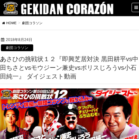
HOME
劇団コラソン
2018年8月24日
劇団コラソン
あさひの挑戦状１２『即興芝居対決 黒田耕平vs中
田ちさとvsモウジーン兼史vsポリスじろうvs小石
田純一』 ダイジェスト動画