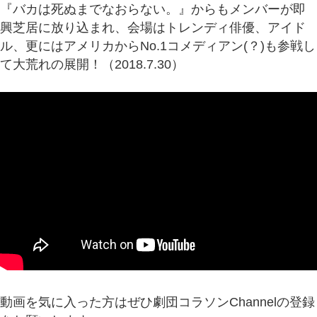
『バカは死ぬまでなおらない。』からもメンバーが即
興芝居に放り込まれ、会場はトレンディ俳優、アイド
ル、更にはアメリカからNo.1コメディアン(？)も参戦し
て大荒れの展開！（2018.7.30）
動画を気に入った方はぜひ劇団コラソンChannelの登録