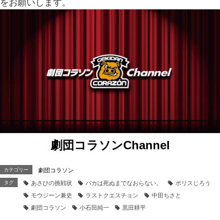
をお願いします。
劇団コラソンChannel
カテゴリー
劇団コラソン
タグ
あさひの挑戦状
バカは死ぬまでなおらない。
ポリスじろう
モウジーン兼史
ラストクエスチョン
中田ちさと
劇団コラソン
小石田純一
黒田耕平