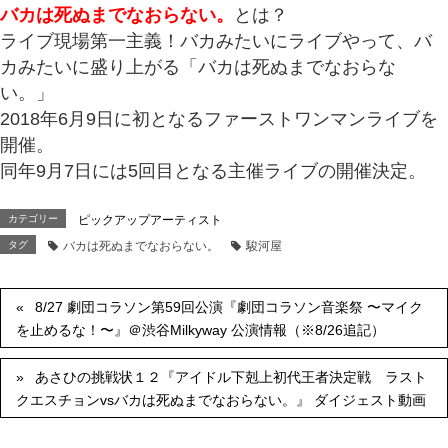
バカは死ぬまでなおらない。
とは？
ライブ現場第一主義！バカみたいにライブやって、バ
カみたいに盛り上がる「バカは死ぬまでなおらな
い。」
2018年6月9日に初となるファーストワンマンライブを
開催。
同年9月7日には5回目となる主催ライブの開催決定。
カテゴリー
ピックアップアーティスト
タグ
バカは死ぬまでなおらない。
駿河屋
8/27 劇団コラソン第59回公演『劇団コラソン音楽祭 〜マイク
を止めるな！〜』＠渋谷Milkyway 公演情報（※8/26追記）
あさひの挑戦状１２『アイドル下剋上初代王者決定戦 ラスト
クエスチョンvsバカは死ぬまでなおらない。』 ダイジェスト動画