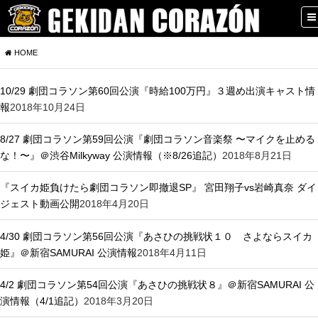
HOME
10/29 劇団コラソン第60回公演『時給100万円』３週め出演キャスト情
報
2018年10月24日
8/27 劇団コラソン第59回公演『劇団コラソン音楽祭 〜マイクを止める
な！〜』＠渋谷Milkyway 公演情報（※8/26追記）
2018年8月21日
『スイカ姫負けたら劇団コラソン即撤退SP』 宮田翔子vs岩崎真奈 ダイ
ジェスト動画公開
2018年4月20日
4/30 劇団コラソン第56回公演『あさひの挑戦状１０ さよならスイカ
姫』＠新宿SAMURAI 公演情報
2018年4月11日
4/2 劇団コラソン第54回公演『あさひの挑戦状８』＠新宿SAMURAI 公
演情報（4/1追記）
2018年3月20日