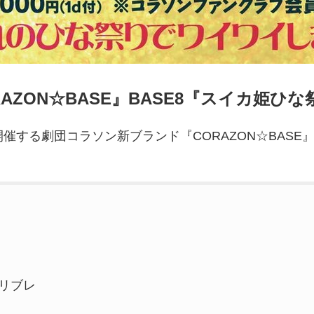
CORAZON☆BASE』BASE8『スイカ姫ひ
開催する劇団コラソン新ブランド『CORAZON☆BAS
ャ・リブレ