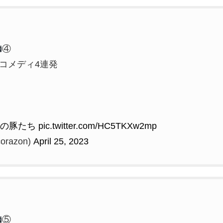
④
コメディ4連発
紅の豚たち
pic.twitter.com/HC5TKXw2mp
razon)
April 25, 2023
⑤