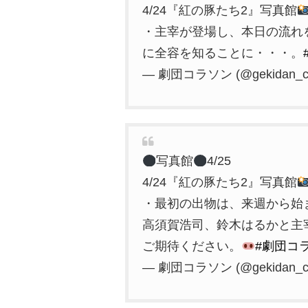
4/24『紅の豚たち2』写真館
・主宰が登場し、本日の流れ
に全容を知ることに・・・。
— 劇団コラソン (@gekidan_co
写真館
4/25
4/24『紅の豚たち2』写真館
・最初の出物は、来週から始
高須賀浩司、鈴木はるかと主
ご期待ください。
#劇団コ
— 劇団コラソン (@gekidan_co