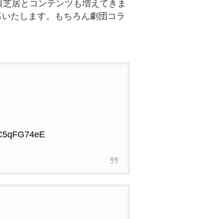
興芝居とコンテンツも増えてきま
開幕いたします。もちろん劇団コラ
/6C5qFG74eE