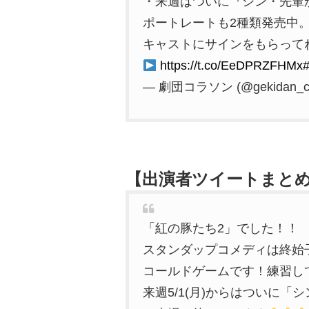
・来週はついに『シン・先輩
ポートレートも2種類発売中
キャストにサインをもらって
https://t.co/EeDPRZFHMx
— 劇団コラソン (@gekidan_co
【出演者ツイートまと
「紅の豚たち2」でした！！
スタンダップコメディは終始
コールドゲームです！練習し
来週5/1(月)からはついに