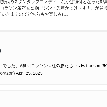
初挑戦のスタンダップコメディ、なかば恒例となった即
劇団コラソン第79回公演『シン・先輩かっけ～す！』が
していきますのでどちらもお楽しみに。
いでした。
#劇団コラソン
#紅の豚たち
pic.twitter.com
razon)
April 25, 2023