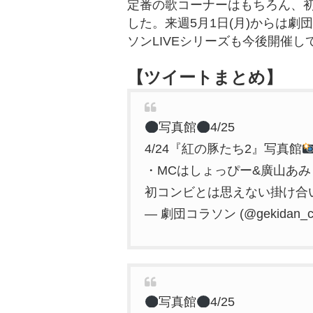
定番の歌コーナーはもちろん、
した。来週5月1日(月)からは
ソンLIVEシリーズも今後開催
【ツイートまとめ】
写真館
4/25
4/24『紅の豚たち2』写真館
・MCはしょっぴー&廣山あみ
初コンビとは思えない掛け合
— 劇団コラソン (@gekidan_co
写真館
4/25