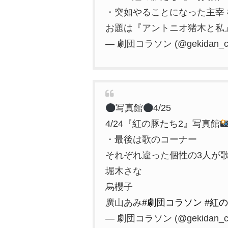
・突如やることになった主宰
お題は『アントニオ猪木と私
— 劇団コラソン (@gekidan_co
写真館
4/25
4/24『紅の豚たち2』写真館
・最後は歌のコーナー
それぞれ違った個性の3人が
堀木さな
烏櫻子
廣山あみ
#劇団コラソン
#紅
— 劇団コラソン (@gekidan_co