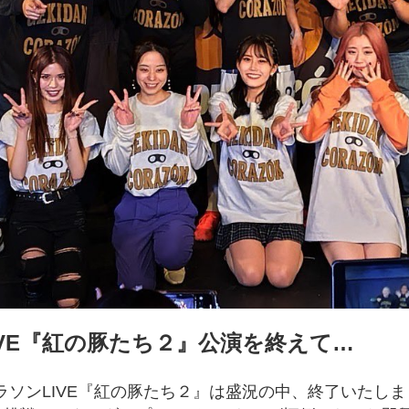
LIVE『紅の豚たち２』公演を終えて…
コラソンLIVE『紅の豚たち２』は盛況の中、終了いたし