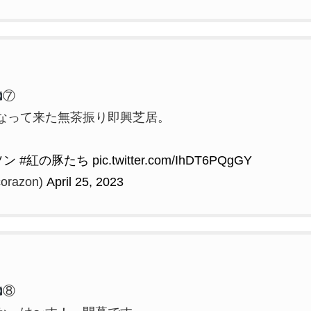
⑦
なって来た無茶振り即興芝居。
ソン
#紅の豚たち
pic.twitter.com/IhDT6PQgGY
razon)
April 25, 2023
⑧