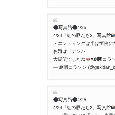
写真館
4/25
4/24『紅の豚たち2』写真館
・エンディングは半ば恒例に
お題は『ナンパ』
大爆笑でしたね
#劇団コラ
— 劇団コラソン (@gekidan_co
写真館
4/25
4/24『紅の豚たち2』写真館