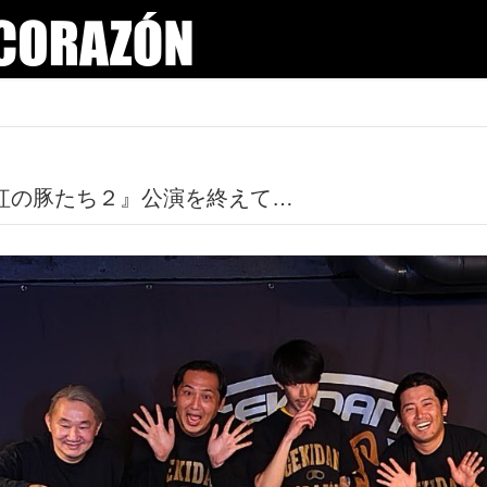
VE『紅の豚たち２』公演を終えて…