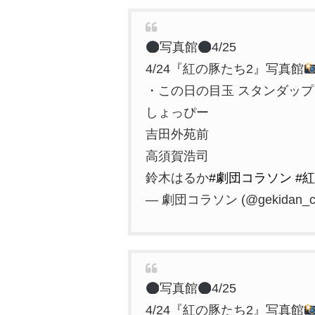
写真館
4/25
4/24『紅の豚たち2』写真館
・この日の目玉 スタンダップ
しょっぴー
吉田外苑前
高須賀浩司
鈴木はるか
#劇団コラソン
#
— 劇団コラソン (@gekidan_co
写真館
4/25
4/24『紅の豚たち2』写真館