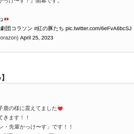
かっけ〜す！』開幕です。
。
ね
#劇団コラソン
#紅の豚たち
pic.twitter.com/6eFvA6bcSJ
razon)
April 25, 2023
め】
子鹿の様に震えてました
てきます！！
「シン・先輩かっけ〜す」です！！