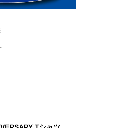
売
始。
NIVERSARY Tシャツ