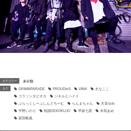
カテゴリー
未分類
タグ
GRIMMPARADE
PROUDleS
VIMA
きなここ
コラソンタピオカ
ジキルとハイド
ぶらっくしーぷしんどろーむ
らんまちゃん
天音ゆめ
平野いのり
戦国GEKOKUJO
早坂七星
木苺あめ
萩田帆風