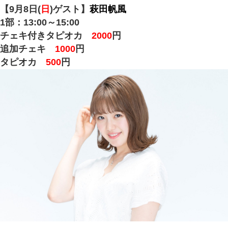
【9月8日(
日
)ゲスト】
萩田帆風
1部：13:00～15:00
チェキ付きタピオカ
2000
円
追加チェキ
1000
円
タピオカ
500
円