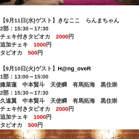
【9月11日(水)ゲスト】きなここ らんまちゃん
2部：15:30～17:30
チェキ付きタピオカ
2000
円
追加チェキ
1000
円
タピオカ
500
円
【9月10日(火)ゲスト】
H@ng_oveR
1部：13:00～15:00
娵菜蓮 中本賢斗 天使瞬 有馬拓海 黒住崇
2部：15:30～17:30
久遠翼 中本賢斗 天使瞬 有馬拓海 黒住崇
チェキ付きタピオカ
2000
円
追加チェキ
1000
円
タピオカ
500
円