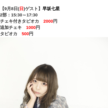
【9月8日(
日
)ゲスト】
早坂七星
2部：15:30～17:30
チェキ付きタピオカ
2000
円
追加チェキ
1000
円
タピオカ
500
円