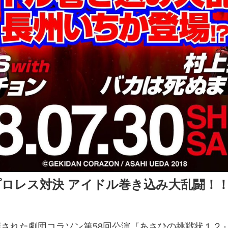
ロレス対決 アイドル巻き込み大乱闘！
Iで開催された劇団コラソン第58回公演『あさひの挑戦状１