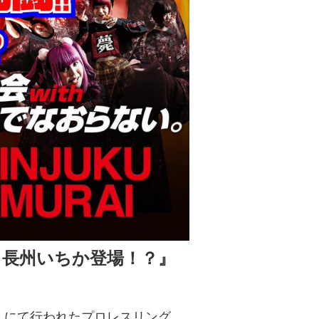
！長州いちか登場！？』
２』にて行われたプロレスリング