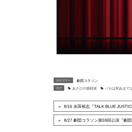
カテゴリー
劇団コラソン
タグ
あさひの挑戦状
バカは死ぬまで
8/16 永田裕志『TALK BLUE J
8/27 劇団コラソン第59回公演『劇