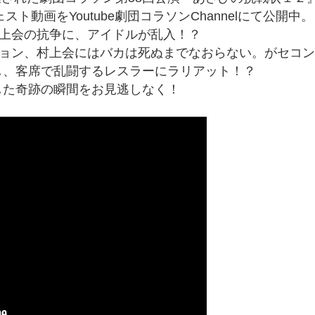
ェスト動画をYoutube劇団コラソンChannelにて公開中。
と村上会の抗争に、アイドルが乱入！？
スチョン、村上会にはバカは死ぬまでなおらない。がセコ
し、客席で乱闘するレスラーにラリアット！？
した奇跡の瞬間をお見逃しなく！