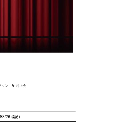
ラソン
村上会
8/26追記）