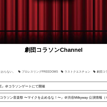
劇団コラソンChannel
なおらない。
プロレスリングFREEDOMS
ラストクエスチョン
劇団コ
USTICE』＠コラソンゲートにて開催
団コラソン音楽祭 〜マイクを止めるな！〜』＠渋谷Milkyway 公演情報（※