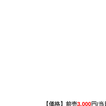
【価格】前売
3,000
円/
当