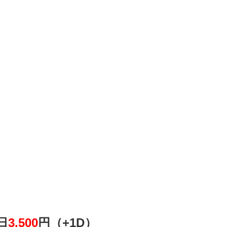
日
3,500
円（+1D）