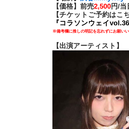
【価格】前売
2,500
円/
当
【チケットご予約はこ
『コラソンウェイvol.
※備考欄に推しの明記を忘れずにお願いい
【出演アーティスト】