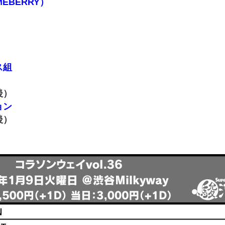
EBERRY）
ス組
後）
ョン
後）