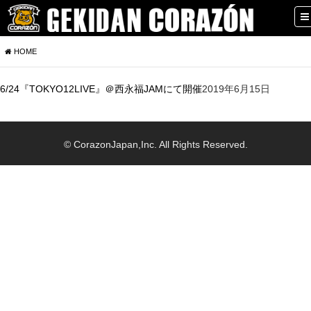
HOME
6/24『TOKYO12LIVE』＠西永福JAMにて開催
2019年6月15日
© CorazonJapan,Inc. All Rights Reserved.