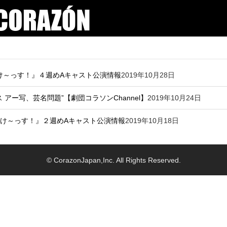
っけ～っす！』４週めAキャスト公演情報
2019年10月28日
アー写、芸名問題”【劇団コラソンChannel】
2019年10月24日
かっけ～っす！』２週めAキャスト公演情報
2019年10月18日
© CorazonJapan,Inc. All Rights Reserved.