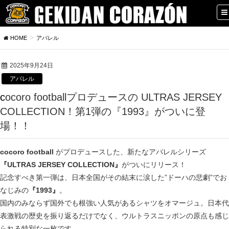
HOME
アパレル
2025年9月24日
アパレル
cocoro footballプロデュースの ULTRAS JERSEY
COLLECTION！第1弾の『1993』がついに登
場！！
cocoro football
がプロデュースした、新たなアパレルシリーズ
『ULTRAS JERSEY COLLECTION』
がついにリリース！
記念すべき第一弾は、日本全国がその結末に涙した”ドーハの悲劇”でお
なじみの
『1993』
。
国内のみならず国外でも根強い人気があるシャツをオマージュ。日本代
表激戦の歴史を振り返るだけでなく、ウルトラスニッポンの原点も感じ
られる特別な一枚です。