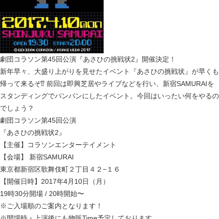
劇団コラソン第45回公演『あさひの挑戦状2』開催決定！
新年早々、大盛り上がりを見せたイベント『あさひの挑戦状』が早くも
帰って来るぞ⁉︎ 前回は即興芝居やライブなどを行い、新宿SAMURAIを
スタンディングでパンパンにしたイベント。今回はいったい何をやるの
でしょう？
劇団コラソン第45回公演
『あさひの挑戦状2』
【主催】コラソンエンターテイメント
【会場】 新宿SAMURAI
東京都新宿区歌舞伎町２丁目４２−１６
【開催日時】2017年4月10日（月）
19時30分開場 / 20時開始〜
※ご入場順のご案内となります！
※開場時・上演後にも物販Time予定しております。