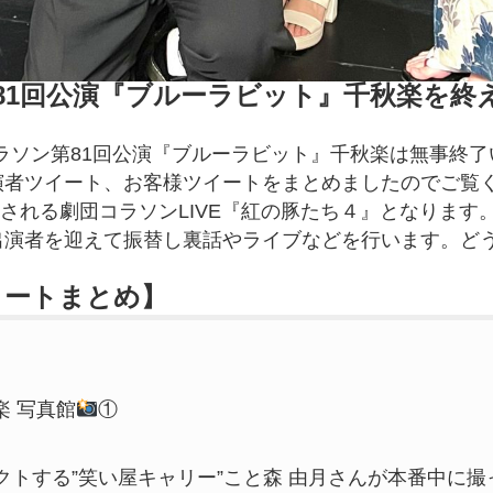
ン第81回公演『ブルーラビット』千秋楽を終
団コラソン第81回公演『ブルーラビット』千秋楽は無事終
演者ツイート、お客様ツイートをまとめましたのでご覧
催される劇団コラソンLIVE『紅の豚たち４』となります
出演者を迎えて振替し裏話やライブなどを行います。ど
イートまとめ】
楽 写真館
①
トする”笑い屋キャリー”こと森 由月さんが本番中に撮