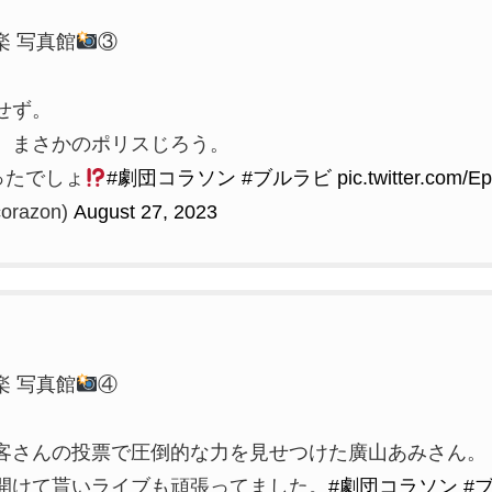
楽 写真館
③
せず。
、まさかのポリスじろう。
ったでしょ
#劇団コラソン
#ブルラビ
pic.twitter.com/
razon)
August 27, 2023
楽 写真館
④
客さんの投票で圧倒的な力を見せつけた廣山あみさん。
開けて貰いライブも頑張ってました。
#劇団コラソン
#