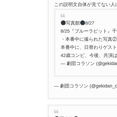
この説明文自体が見てない人
写真館
8/27
8/25『ブルーラビット』
・本番中に撮られた写真②
本番中に、日替わりゲスト
42歳コンビ、今後、共演
— 劇団コラソン (@gekidan
— 劇団コラソン (@gekidan_co