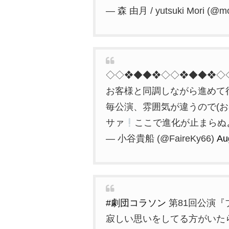
— 森 由月 / yutsuki Mori (@mo
◇◇❖◆◆❖◇◇❖◆◆❖◇
お客様と同調しながら進めて行
毎公演、雰囲気が違うので(
サァ
ここで進化が止まらぬ
— 小谷貴船 (@FaireKy66)
Au
#劇団コラソン
第81回公演
寂しい思いをしてる方がいた