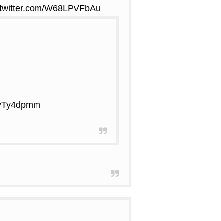
.twitter.com/W68LPVFbAu
bcvTy4dpmm