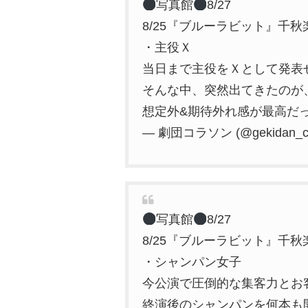
写真館
8/27
8/25『ブルーラビット』千秋
・主役Ｘ
当日まで主役をＸとして発表
そんな中、突然出てきたのが
想定外&期待外れ感が最高だ
— 劇団コラソン (@gekidan_co
写真館
8/27
8/25『ブルーラビット』千秋
・シャンパン女子
今公演で圧倒的な集客力とお
終演後のシャンパンを何本も