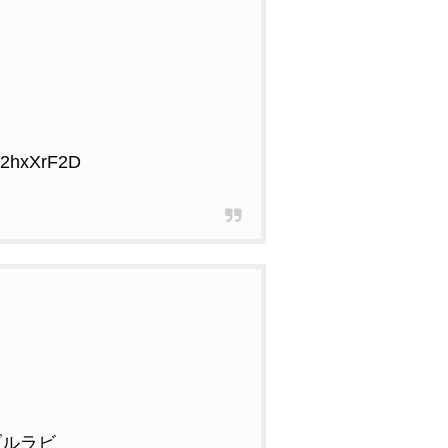
Ep2hxXrF2D
ブルラビ