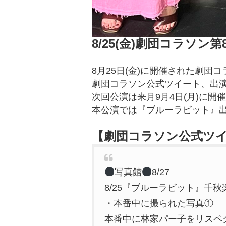
8/25(金)劇団コラソ
8月25日(金)に開催された劇
劇団コラソン公式ツイート、出
次回公演は来月9月4日(月)に開
本公演では『ブルーラビット』
【劇団コラソン公式ツ
写真館
8/27
8/25『ブルーラビット』千秋
・本番中に撮られた写真①
本番中に林家パー子をリスペク