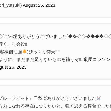
ri_yutsuki)
August 25, 2023
◇⁰ご来場ありがとうございました⁰◆❖◇◇❖◆◆❖◇
く、司会役‼︎
お客様個性強
)びっくり仰天‼︎‼︎
ように、まだまだ足りないものを補うぞ‼︎
#劇団コラソン
gust 26, 2023
『ブルーラビット』千秋楽ありがとうございました
ら力になれる存在になりたいと、強く思える舞台でした‼