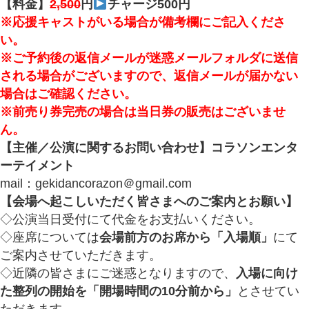
【料金】
2,500
円
チャージ500円
※応援キャストがいる場合が備考欄にご記入くださ
い。
※ご予約後の返信メールが迷惑メールフォルダに送信
される場合がございますので、返信メールが届かない
場合はご確認ください。
※前売り券完売の場合は当日券の販売はございませ
ん。
【主催／公演に関するお問い合わせ】
コラソンエンタ
ーテイメント
mail：gekidancorazon＠gmail.com
【会場へ起こしいただく皆さまへのご案内とお願い】
◇公演当日受付にて代金をお支払いください。
◇座席については
会場前方のお席から「入場順」
にて
ご案内させていただきます。
◇近隣の皆さまにご迷惑となりますので、
入場に向け
た整列の開始を「開場時間の10分前から」
とさせてい
ただきます。