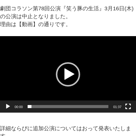
劇団コラソン第78回公演『笑う豚の生活』3月16日(木)
の公演は中止となりました。
理由は【動画】の通りです。
動
画
プ
レ
ー
ヤ
ー
00:00
01:37
詳細ならびに追加公演についてはおって発表いたしま