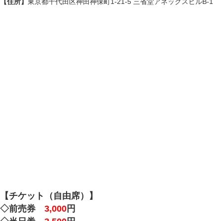
【住所】
東京都千代田区神田神保町1-21-5 三省堂アネックスビルB-1
【チケット（自由席）】
◇前売券
3,000
円