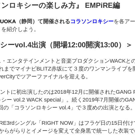
ラソンロキシーの楽しみ方』 EMPiRE編
ZUOKA
（静岡）て開催される
コラソンロキシー
を各ア
』を紹介しよう。
ーvol.4出演（開場12:00開演13:00）＞
クス・エンタテインメントと音楽プロダクションWACKとの合
れまでマイナビBLITZ赤坂にて３度のワンマンライブを
iverCityでツアーファイナルを迎える。
ントに初出演したのは2018年12月に開催されたGANG P
ol.2 WACK special」。続く2019年7月開催のG
今回の「コラソンロキシー vol.4」で３度めの出演となる
iRE3rdシングル「RIGHT NOW」はフラゲ日の15
の衣装からがらりとイメージを変えて全身黒で統一した衣