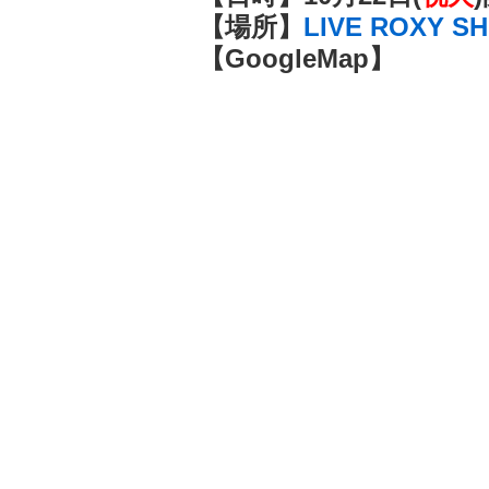
【場所】
LIVE ROXY S
【GoogleMap】