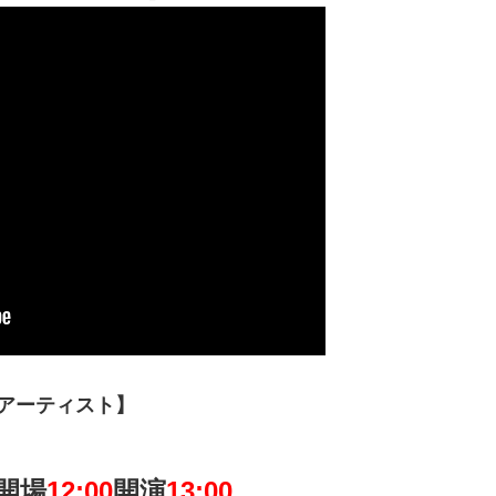
演アーティスト】
)開場
12:00
開演
13:00