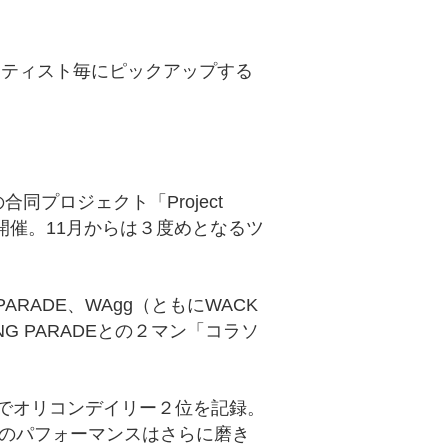
ーティスト毎にピックアップする
同プロジェクト「Project
開催。11月からは３度めとなるツ
ARADE、WAgg（ともにWACK
ANG PARADEとの２マン「コラソ
。
日付けでオリコンデイリー２位を記録。
装でのパフォーマンスはさらに磨き