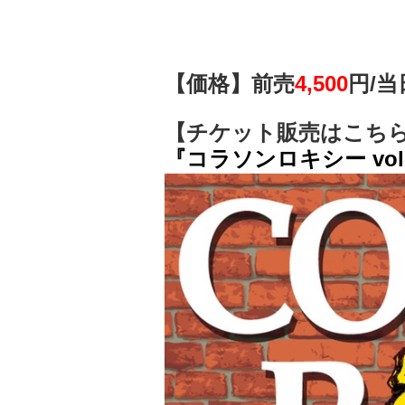
【価格】前売
4,500
円/
当
【チケット販売はこち
『コラソンロキシー vo