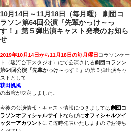
10月14日～11月18日（毎月曜） 劇団コ
ラソン第64回公演『先輩かっけ～っ
す！』第５弾出演キャスト発表のお知ら
せ
2019年10月14日から11月18日の毎月曜日
コラソンゲー
ト（駿河台下スタジオ）にて公演される
劇団コラソン
第64回公演『先輩かっけ～っす！』
の第５弾出演キャ
ストとして
萩田帆風
の出演が
決定しました。
今後の公演情報・キャスト情報につきましては
劇団コ
ラソンオフィシャルサイト
ならびに
オフィシャルツイ
ッターアカウント
にて随時発表いたしますのでお待ち
ください。