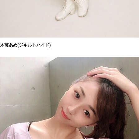
木苺あめ
(
ジキルトハイド
)