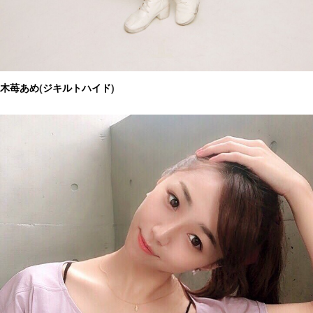
木苺あめ
(
ジキルトハイド
)