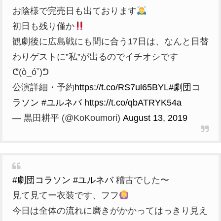
お陰様で完売日も出ております
初日も残り僅か
観劇後に広島戦にも間に合う17日は、なんと日替
わりゲストに”私”が出るのでイチオシです
ᕦ(ò_óˇ)ᕤ
公演詳細・予約
https://t.co/RS7ul65BYL
#劇団コ
ラソン
#ユルネバ
https://t.co/qbATRYK54a
— 黒田耕平 (@KoKoumori)
August 13, 2019
#劇団コラソン
#ユルネバ
稽古でした〜
見て見てー衣装です、フフ
今日は全体の流れに磨きがかかってはっきり見え