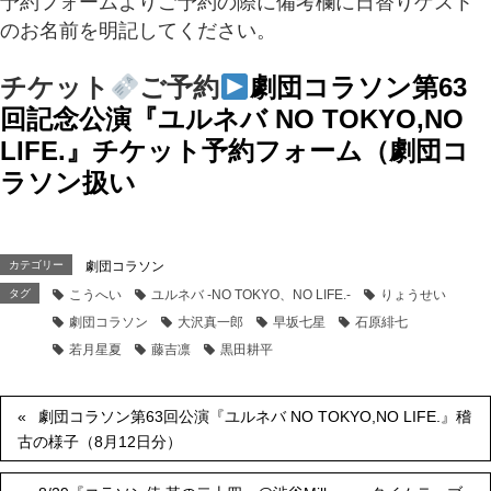
予約フォームよりご予約の際に備考欄に日替りゲスト
のお名前を明記してください。
チケット
ご予約
劇団コラソン第63
回記念公演『ユルネバ NO TOKYO,NO
LIFE.』チケット予約フォーム（劇団コ
ラソン扱い
カテゴリー
劇団コラソン
タグ
こうへい
ユルネバ -NO TOKYO、NO LIFE.-
りょうせい
劇団コラソン
大沢真一郎
早坂七星
石原緋七
若月星夏
藤吉凛
黒田耕平
劇団コラソン第63回公演『ユルネバ NO TOKYO,NO LIFE.』稽
古の様子（8月12日分）