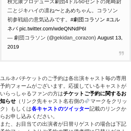
秋元康プロデュース劇団4ドル50セントの尾崎尉
二とジキハイの凛ね〜とあめちゃん。コラソン
初参戦組の意気込みです。
#劇団コラソン
#ユル
ネバ
pic.twitter.com/wdeQNNdP6I
— 劇団コラソン (@gekidan_corazon)
August 13,
2019
ユルネバチケットのご予約は各出演キャスト毎の専用
予約フォームがございます。応援しているキャストが
いらっしゃるファンの方は
チケットご予約に関するお
知らせ
（リンク先キャスト名右側の
マークをクリッ
ク）もしくは
各キャストのツイッター
記載のリンクか
らお申し込みください。
また、お目当ての出演者が日替りゲストの場合は
下記