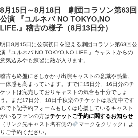
8月15日～8月18日 劇団コラソン第63回
公演 『ユルネバ NO TOKYO,NO
LIFE.』稽古の様子（8月13日分）
明日8月15日に公演初日を迎える劇団コラソン第63回公
演『ユルネバ NO TOKYO,NO LIFE.』キャストからの
意気込みやも練習に熱が入ります。
稽古も終盤にさしかかり出演キャストの意識や熱量、
一体感も高まっています。すでに15日分、16日分のチ
ケットは完売しておりキャストの気合も十分でしょ
う。まだ17日分、18日千秋楽のチケットは販売中です
ので下記予約フォームもしくは応援しているキャスト
がいるファンの方は
チケットご予約に関するお知らせ
（リンク先キャスト名右側の
マークをクリック）よ
りご予約ください。