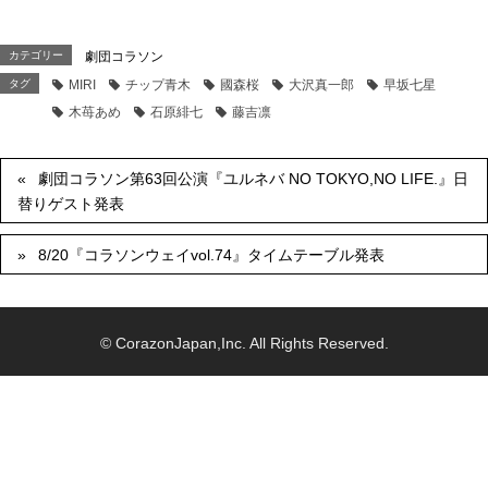
カテゴリー
劇団コラソン
タグ
MIRI
チップ青木
國森桜
大沢真一郎
早坂七星
木苺あめ
石原緋七
藤吉凛
劇団コラソン第63回公演『ユルネバ NO TOKYO,NO LIFE.』日
替りゲスト発表
8/20『コラソンウェイvol.74』タイムテーブル発表
© CorazonJapan,Inc. All Rights Reserved.