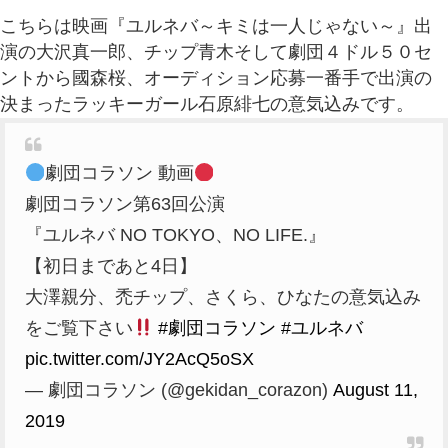
こちらは映画『ユルネバ～キミは一人じゃない～』出
演の大沢真一郎、チップ青木そして劇団４ドル５０セ
ントから國森桜、オーディション応募一番手で出演の
決まったラッキーガール石原緋七の意気込みです。
劇団コラソン 動画
劇団コラソン第63回公演
『ユルネバ NO TOKYO、NO LIFE.』
【初日まであと4日】
大澤親分、禿チップ、さくら、ひなたの意気込み
をご覧下さい
#劇団コラソン
#ユルネバ
pic.twitter.com/JY2AcQ5oSX
— 劇団コラソン (@gekidan_corazon)
August 11,
2019