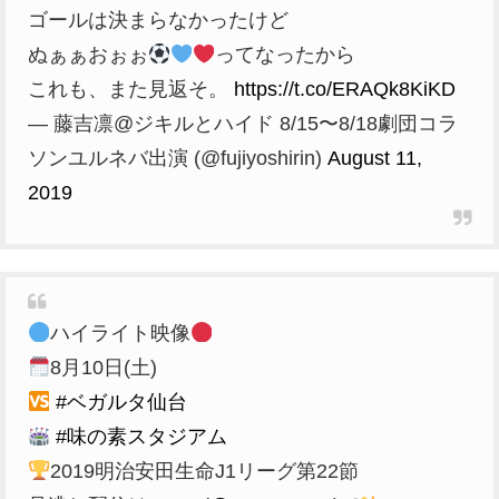
ゴールは決まらなかったけど
ぬぁぁおぉぉ
ってなったから
これも、また見返そ。
https://t.co/ERAQk8KiKD
— 藤吉凛@ジキルとハイド 8/15〜8/18劇団コラ
ソンユルネバ出演 (@fujiyoshirin)
August 11,
2019
ハイライト映像
8月10日(土)
#ベガルタ仙台
#味の素スタジアム
2019明治安田生命J1リーグ第22節