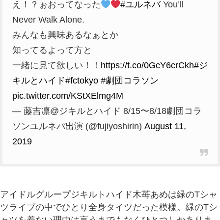
え！？ぉおってなった
#ユルネバ
You’ll
Never Walk Alone.
みんなも興味あるなぁとか
知ってるよって方と
一緒に見て欲しい！！
https://t.co/0GcY6crCkh
#ジ
キルとハイド
#fctokyo
#劇団コラソン
pic.twitter.com/KStXElmg4M
— 藤吉凛@ジキルとハイド 8/15〜8/18劇団コラ
ソンユルネバ出演 (@fujiyoshirin)
August 11,
2019
アイドルグループジキルトハイド木苺あめは緑のTシャ
ツライブの中でひとり全身タイツだった模様。緑のTシ
ャツを着ない理由は言うまでもなくひとつしかありま