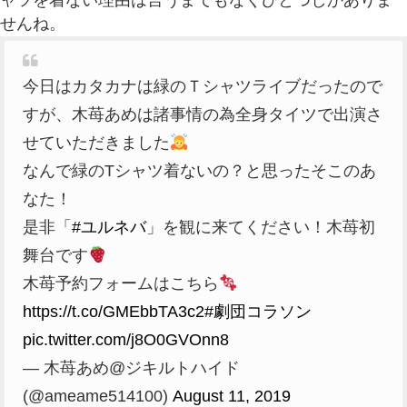
せんね。
今日はカタカナは緑のＴシャツライブだったので
すが、木苺あめは諸事情の為全身タイツで出演さ
せていただきました
なんで緑のTシャツ着ないの？と思ったそこのあ
なた！
是非「
#ユルネバ
」を観に来てください！木苺初
舞台です
木苺予約フォームはこちら
https://t.co/GMEbbTA3c2
#劇団コラソン
pic.twitter.com/j8O0GVOnn8
— 木苺あめ@ジキルトハイド
(@ameame514100)
August 11, 2019