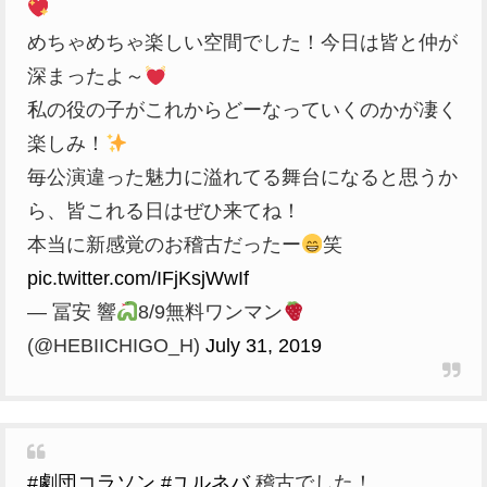
めちゃめちゃ楽しい空間でした！今日は皆と仲が
深まったよ～
私の役の子がこれからどーなっていくのかが凄く
楽しみ！
毎公演違った魅力に溢れてる舞台になると思うか
ら、皆これる日はぜひ来てね！
本当に新感覚のお稽古だったー
笑
pic.twitter.com/IFjKsjWwIf
— 冨安 響
8/9無料ワンマン
(@HEBIICHIGO_H)
July 31, 2019
#劇団コラソン
#ユルネバ
稽古でした！