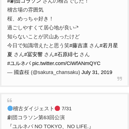
#劇団コラソン
さんの稽古でした！
稽古場の雰囲気
桜、めっちゃ好き！
過ごしやすくて居心地が良いᵕ̈*
知らないことが沢山あったけど
今日で知識増えたと思う笑
#藤吉凛
さん
#若月星
夏
さん
#冨安響
さん
#石原緋七
さん
#ユルネバ
pic.twitter.com/CiWfANmQYC
— 國森桜 (@sakura_chansaku)
July 31, 2019
稽古ダイジェスト
7/31
劇団コラソン第63回公演
『ユルネバ NO TOKYO、NO LIFE.』