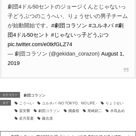
劇団4ドル50セントのジョージくんとじゃないっ
子どうぶつのこうへい、りょうせいの男子チーム
が始動開始です。
#劇団コラソン
#ユルネバ
#劇
団4ドル50セント
#じゃないっ子どうぶつ
pic.twitter.com/e0tkfGLZ74
— 劇団コラソン (@gekidan_corazon)
August 1,
2019
カテゴリー
劇団コラソン
タグ
こうへい
ユルネバ -NO TOKYO、NO LIFE.-
りょうせい
冨安響
劇団コラソン
國森桜
尾崎尉二
木苺あめ
若月星夏
藤吉凛