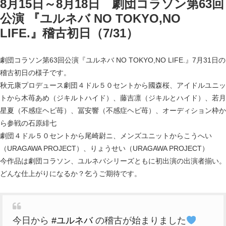
8月15日～8月18日 劇団コラソン第63回
公演 『ユルネバ NO TOKYO,NO
LIFE.』稽古初日（7/31）
劇団コラソン第63回公演『ユルネバ NO TOKYO,NO LIFE.』7月31日の
稽古初日の様子です。
秋元康プロデュース劇団４ドル５０セントから國森桜、アイドルユニッ
トから木苺あめ（ジキルトハイド）、藤吉凛（ジキルとハイド）、若月
星夏（不感症ヘビ苺）、冨安響（不感症ヘビ苺）、オーディション枠か
ら参戦の石原緋七
劇団４ドル５０セントから尾崎尉ニ、メンズユニットからこうへい
（URAGAWA PROJECT）、りょうせい（URAGAWA PROJECT）
今作品は劇団コラソン、ユルネバシリーズともに初出演の出演者揃い。
どんな仕上がりになるか？乞うご期待です。
今日から
#ユルネバ
の稽古が始まりました