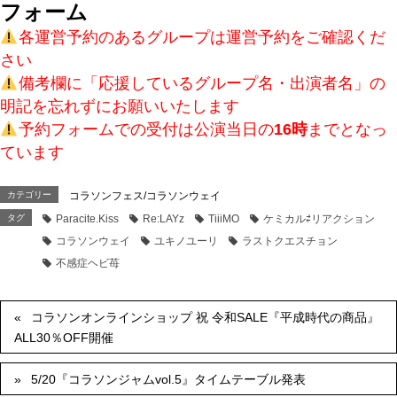
フォーム
各運営予約のあるグループは運営予約をご確認くだ
さい
備考欄に「応援しているグループ名・出演者名」の
明記を忘れずにお願いいたします
予約フォームでの受付は公演当日の
16時
までとなっ
ています
カテゴリー
コラソンフェス/コラソンウェイ
タグ
Paracite.Kiss
Re:LAYz
TiiiMO
ケミカル⇄リアクション
コラソンウェイ
ユキノユーリ
ラストクエスチョン
不感症ヘビ苺
コラソンオンラインショップ 祝 令和SALE『平成時代の商品』
ALL30％OFF開催
5/20『コラソンジャムvol.5』タイムテーブル発表