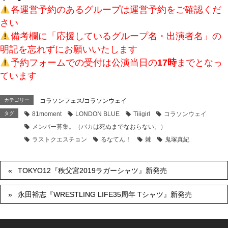
各運営予約のあるグループは運営予約をご確認くだ
さい
備考欄に「応援しているグループ名・出演者名」の
明記を忘れずにお願いいたします
予約フォームでの受付は公演当日の
17時
までとなっ
ています
カテゴリー
コラソンフェス/コラソンウェイ
タグ
81moment
LONDON BLUE
Tiiigirl
コラソンウェイ
メンバー募集。（バカは死ぬまでなおらない。）
ラストクエスチョン
るなてん！
棘
鬼塚真紀
TOKYO12『秩父宮2019ラガーシャツ』新発売
永田裕志『WRESTLING LIFE35周年 Tシャツ』新発売