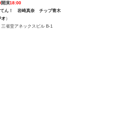
0
開演
18:00
てん！ 岩崎真奈 チップ青木
ジオ
）
 三省堂アネックスビル B-1