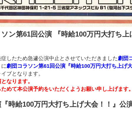
ラソン第61回公演 『時給100万円大打ち
発症したため急遽公演中止とさせていただきました
劇団コ
りに
劇団コラソン第61回公演『時給100万円大打ち上げ
ライブとなります。
演となります。
らためて本公演予約をいただくようお願い申し上げます
演『時給100万円大打ち上げ大会！！』公