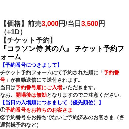
【価格】前売
3,000
円/
当日
3,500
円
（+1D）
【チケット予約】
『コラソン侍 其の八』 チケット予約フ
ォーム
【予約番号につきまして】
チケット予約フォームにて予約された順に「
予約番
号
」が自動送信にて送付されます。
当日は
予約番号順にご入場
いただきます。
なお、
開場後は無効
となりますのでご注意ください。
【当日の入場順につきまして（優先順位）】
①
予約番号をお持ちのお客さま
②予約番号をお持ちでないご予約済みのお客さま（各
運営様予約など）