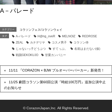
A－パレード
カテゴリー
コラソンフェス/コラソンウェイ
タグ
A-パレード
H@ng_oveR
MELNOIZ
REDROSE
ZEAL
カナデリヤ
コスメ男子
コラソン侍
じゃないっ子どうぶつ
すてっぷ。
名前はまだない(仮)
戦国GEKOKUJO
甘栗カンパニー
11/11 『CORAZON × BJW プルオーバーパーカー』新発売！
11/25 劇団コラソン第60回公演『時給100万円』追加公演中止
のお知らせ
© CorazonJapan,Inc. All Rights Reserved.