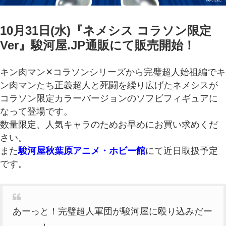
10月31日(水)『ネメシス コラソン限定
Ver』駿河屋.JP通販
にて販売開始
！
キン肉マン✕コラソンシリーズから完璧超人始祖編でキ
ン肉マンたち正義超人と死闘を繰り広げたネメシスが
コラソン限定カラーバージョンのソフビフィギュアに
なって登場です。
数量限定、人気キャラのためお早めにお買い求めくだ
さい。
また
駿河屋秋葉原アニメ・ホビー館
にて近日取扱予定
です。
あーっと！完璧超人軍団が駿河屋に殴り込みだー