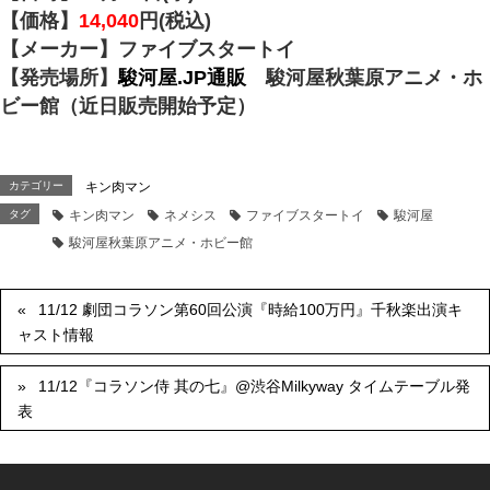
【価格】
14,040
円(税込)
【メーカー】ファイブスタートイ
【発売場所】
駿河屋.JP通販
駿河屋秋葉原アニメ・ホ
ビー館（近日販売開始予定）
カテゴリー
キン肉マン
タグ
キン肉マン
ネメシス
ファイブスタートイ
駿河屋
駿河屋秋葉原アニメ・ホビー館
11/12 劇団コラソン第60回公演『時給100万円』千秋楽出演キ
ャスト情報
11/12『コラソン侍 其の七』@渋谷Milkyway タイムテーブル発
表