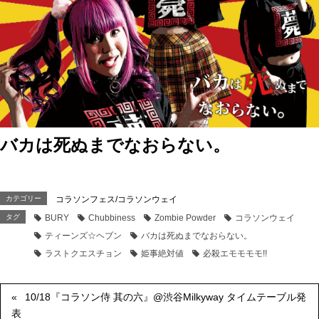
バカは死ぬまでなおらない。
カテゴリー
コラソンフェス/コラソンウェイ
タグ
BURY
Chubbiness
Zombie Powder
コラソンウェイ
ティーンズ☆ヘブン
バカは死ぬまでなおらない。
ラストクエスチョン
姫事絶対値
必殺エモモモモ!!
10/18『コラソン侍 其の六』@渋谷Milkyway タイムテーブル発
表