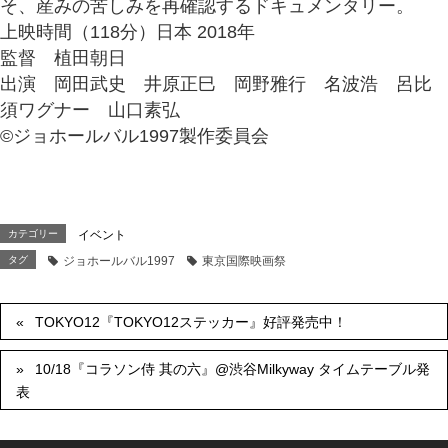
そ、産みの苦しみを再確認するドキュメンタリー。
上映時間（118分）日本 2018年
監督 植田朝日
出演 岡田武史 井原正巳 岡野雅行 名波浩 呂比
須ワグナー 山口素弘
©ジョホールバル1997製作委員会
カテゴリー
イベント
タグ
ジョホールバル1997
東京国際映画祭
TOKYO12『TOKYO12ステッカー』好評発売中！
10/18『コラソン侍 其の六』@渋谷Milkyway タイムテーブル発
表