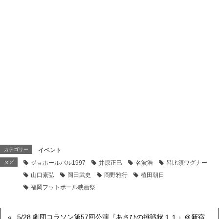
カテゴリー
イベント
タグ
ジョホールバル1997
井原正巳
名波浩
呂比須ワグナー
山口素弘
岡田武史
岡野雅行
植田朝日
福岡フットボール映画祭
5/28 劇団コラソン第57回公演『あさひの挑戦状１１』＠新宿