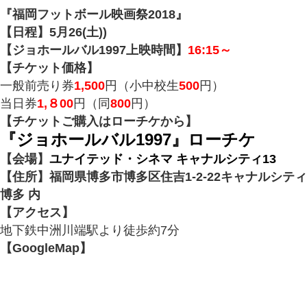
『福岡フットボール映画祭2018』
【日程】5月26(土))
【ジョホールバル1997上映時間】
16:15～
【チケット価格】
一般前売り券
1,500
円（小中校生
500
円）
当日券
1,８00
円（同
800
円）
【チケットご購入はローチケから】
『ジョホールバル1997』ローチケ
【会場】
ユナイテッド・シネマ キャナルシティ13
【住所】福岡県博多市博多区住吉1-2-22キャナルシティ
博多 内
【アクセス】
地下鉄中洲川端駅より徒歩約7分
【GoogleMap】