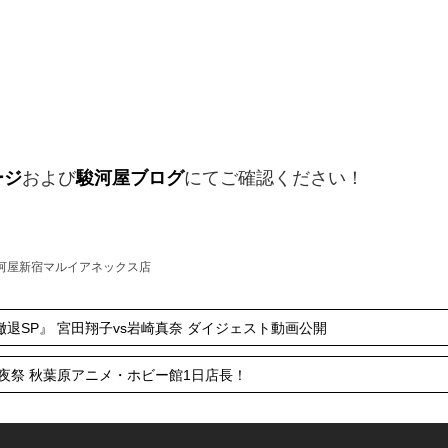
ージ
および
駿河屋ブログ
にてご確認ください！
河屋新宿マルイアネックス店
退SP』 宮田翔子vs岩崎真奈 ダイジェスト動画公開
前夜祭 秋葉原アニメ・ホビー館1日店長！