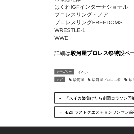
はぐれIGFインターナショナル
プロレスリング・ノア
プロレスリングFREEDOMS
WRESTLE-1
WWE
詳細は
駿河屋プロレス祭特設ペ
カテゴリー
イベント
タグ
駿河屋
駿河屋プロレス祭
駿
『スイカ姫負けたら劇団コラソン即撤
4/29 ラストクエスチョンワンマン