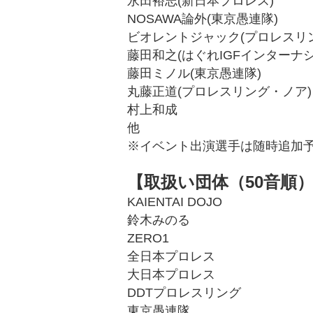
永田裕志(新日本プロレス)
NOSAWA論外(東京愚連隊)
ビオレントジャック(プロレスリング
藤田和之(はぐれIGFインターナ
藤田ミノル(東京愚連隊)
丸藤正道(プロレスリング・ノア)
村上和成
他
※イベント出演選手は随時追加
【取扱い団体（50音順
KAIENTAI DOJO
鈴木みのる
ZERO1
全日本プロレス
大日本プロレス
DDTプロレスリング
東京愚連隊