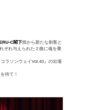
ERU-C閣下
煌から新たな刺客と
それぞれ与えられた２曲に魂を乗
コラソンウェイVol.40』の出場
報を待て！