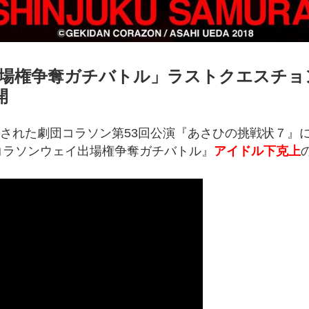
イ出場権争奪ガチバトル」ラストクエスチョ
開
で開催された劇団コラソン第53回公演『あさひの挑戦状７』
コラソンウェイ出場権争奪ガチバトル』
アイドル下克上