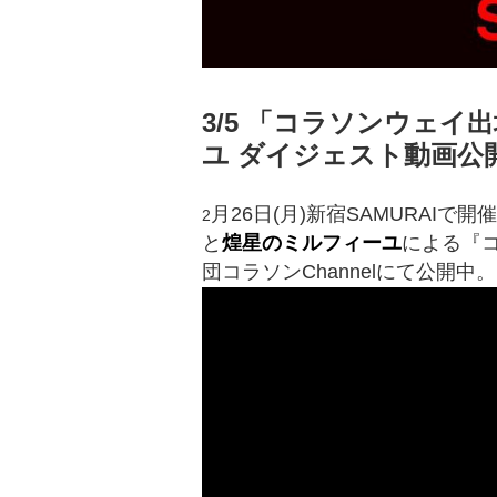
3/5 「コラソンウェ
ユ ダイジェスト動画公
月26日(月)新宿SAMURAI
2
と
煌星のミルフィーユ
による『
団コラソンChannelにて公開中。