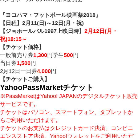
『ヨコハマ・フットボール映画祭2018』
【日程】2月11(日)～12日(月・祝)
【ジョホールバル1997上映日時】
2月12日(月・
祝)18:15～
【チケット価格】
一般前売り券
1,300
円学生
500
円
当日券
1,500
円
2月12日一日券
4,000
円
【チケットご購入】
YahooPassMarketチケット
※PassMarketはYahoo! JAPANのデジタルチケット販売
サービスです。
チケットはパソコン、スマートフォン、タブレットか
らご利用いただけます。
チケットのお支払はクレジットカード決済、コンビニ
エンスストア決済、Yahoo!ウォレットをご利用いただ