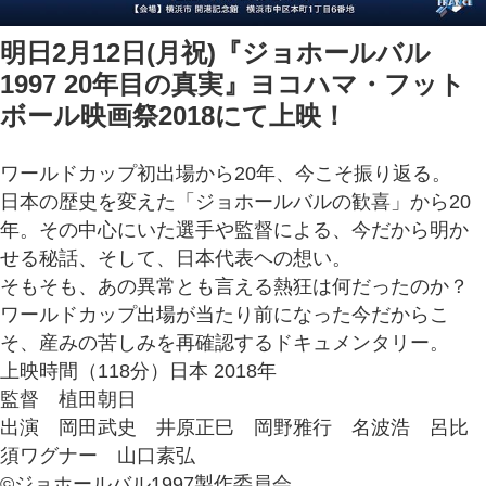
明日2月12日(月祝)『ジョホールバル
1997 20年目の真実』ヨコハマ・フット
ボール映画祭2018にて上映！
ワールドカップ初出場から20年、今こそ振り返る。
日本
の歴史を変えた「ジョホールバルの歓喜」から20
年。その中心にいた選手や監督による、今だから明か
せる秘話、そして、日本代表ヘの想い。
そもそも、あの異常とも言える熱狂は何だったのか？
ワールドカップ出場が当たり前になった今だからこ
そ、産みの苦しみを再確認するドキュメンタリー。
上映時間（118分）日本 2018年
監督 植田朝日
出演 岡田武史 井原正巳 岡野雅行 名波浩 呂比
須ワグナー 山口素弘
©ジョホールバル1997製作委員会