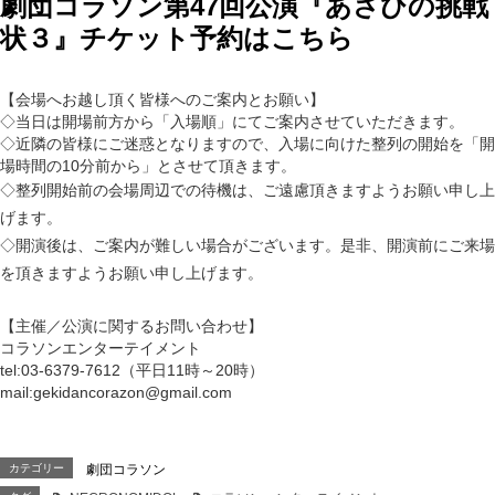
劇団コラソン第47回公演『あさひの挑戦
状３』チケット予約はこちら
【会場へお越し頂く皆様へのご案内とお願い】
◇当日は開場前方から「入場順」にてご案内させていただきます。
◇近隣の皆様にご迷惑となりますので、入場に向けた整列の開始を「開
場時間の10分前から」とさせて頂きます。
◇整列開始前の会場周辺での待機は、ご遠慮頂きますようお願い申し上
げます。
◇開演後は、ご案内が難しい場合がございます。是非、開演前にご来場
を頂きますようお願い申し上げます。
【主催／公演に関するお問い合わせ】
コラソンエンターテイメント
tel:03-6379-7612（平日11時～20時）
mail:gekidancorazon@gmail.com
カテゴリー
劇団コラソン