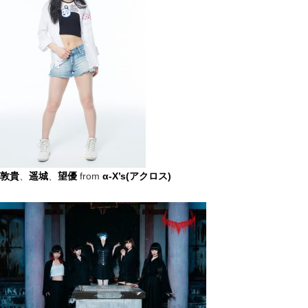
敦貴
、
遥城
、
望優
from
α-X’s(アクロス)