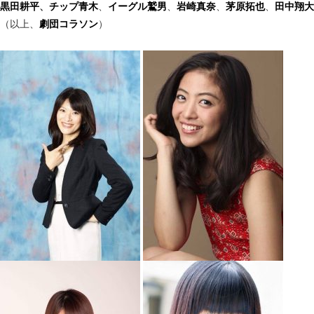
黒田耕平
、
チップ青木
、
イーグル鷲男
、
岩崎真奈
、
茅原拓也
、
田中翔大
（以上、
劇団コラソン
）