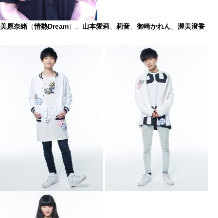
美原奈緒
（
情熱Dream
）、
山本愛莉
、
莉音
、
御崎かれん
、
渥美澄香