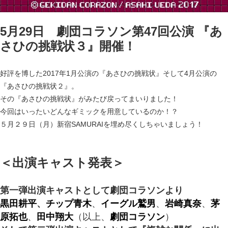
5月29日 劇団コラソン第47回公演 『あ
さひの挑戦状３』開催！
好評を博した2017年1月公演の『あさひの挑戦状』そして4月公演の
『あさひの挑戦状２』。
その『あさひの挑戦状』がみたび戻ってまいりました！
今回はいったいどんなギミックを用意しているのか！？
５月２９日（月）新宿SAMURAIを埋め尽くしちゃいましょう！
＜出演キャスト発表＞
第一弾出演キャストとして劇団コラソンより
黒田耕平
、
チップ青木
、
イーグル鷲男
、
岩崎真奈
、
茅
原拓也
、
田中翔大
（以上、
劇団コラソン
）