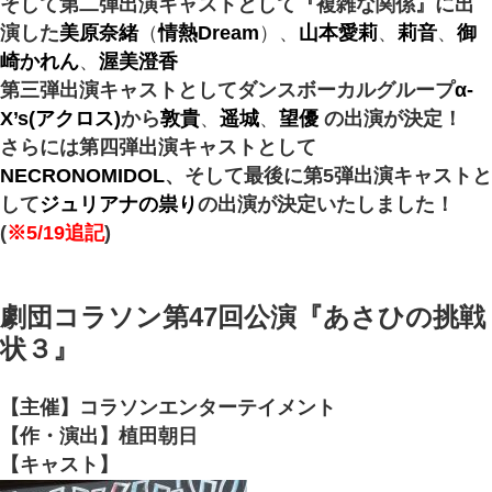
そして第二弾出演キャストとして『複雑な関係』に出
演した
美原奈緒
（
情熱Dream
）、
山本愛莉
、
莉音
、
御
崎かれん
、
渥美澄香
第三弾出演キャストとしてダンスボーカルグループ
α-
X’s(アクロス)
から
敦貴
、
遥城
、
望優
の出演が決定！
さらには第四弾出演キャストとして
NECRONOMIDOL
、そして最後に第5弾出演キャストと
して
ジュリアナの祟り
の出演が決定いたしました！
(
※5/19追記
)
劇団コラソン第47回公演『あさひの挑戦
状３』
【主催】コラソンエンターテイメント
【作・演出】植田朝日
【キャスト】