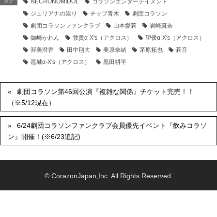
タグ
NECRONOMIDOL
コラソンエンターテイメント
ジュリアナの祟り
チップ青木
劇団コラソン
劇団コラソンファンクラブ
山本愛莉
岩崎真奈
御崎かれん
敦貴α-X's（アクロス）
望優α-X's（アクロス）
渥美澄香
田中翔大
美原奈緒
茅原拓也
莉音
遥城α-X's（アクロス）
黒田耕平
劇団コラソン第46回公演『複雑な関係』チケット完売！！
（※5/12現在）
6/24劇団コラソンファンクラブ会員優先イベント『飲みコラソ
ン』開催！(※6/23追記)
© CorazonJapan,Inc. All Rights Reserved.