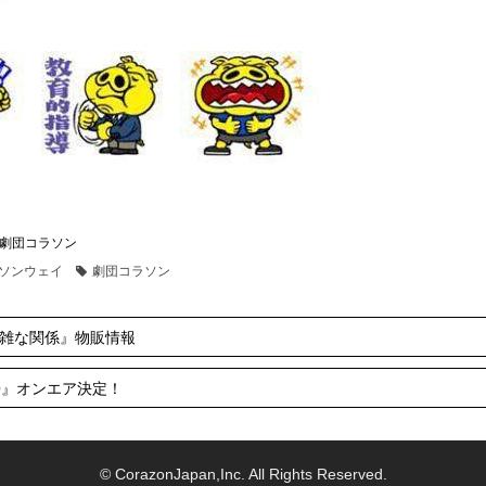
劇団コラソン
ソンウェイ
劇団コラソン
『複雑な関係』物販情報
IO』オンエア決定！
© CorazonJapan,Inc. All Rights Reserved.