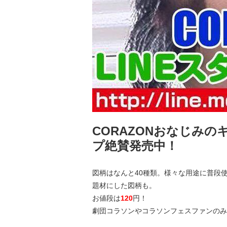
CORAZONおなじみの
プ絶賛発売中！
図柄はなんと40種類。様々な用途に普段
題材にした図柄も。
お値段は
120
円！
劇団コラソンやコラソンフェスファンのみ