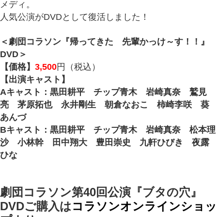
メディ。
人気公演がDVDとして復活しました！
＜劇団コラソン『帰ってきた 先輩かっけ～す！！』
DVD＞
【価格】
3,500
円（税込）
【出演キャスト】
Aキャスト：黒田耕平 チップ青木 岩崎真奈 鷲見
亮 茅原拓也 永井剛生 朝倉なおこ 柿崎李咲 葵
あんづ
Bキャスト：黒田耕平 チップ青木 岩崎真奈 松本理
沙 小林幹 田中翔大 豊田崇史 九軒ひびき 夜露
ひな
劇団コラソン第40回公演『ブタの穴』
DVDご購入は
コラソンオンラインショッ