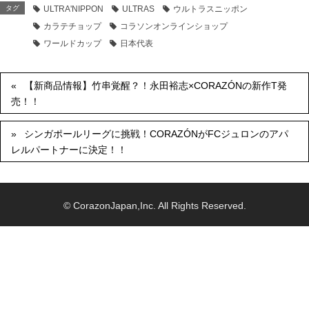
タグ
ULTRA'NIPPON
ULTRAS
ウルトラスニッポン
カラテチョップ
コラソンオンラインショップ
ワールドカップ
日本代表
【新商品情報】竹串覚醒？！永田裕志×CORAZÓNの新作T発
売！！
シンガポールリーグに挑戦！CORAZÓNがFCジュロンのアパ
レルパートナーに決定！！
© CorazonJapan,Inc. All Rights Reserved.