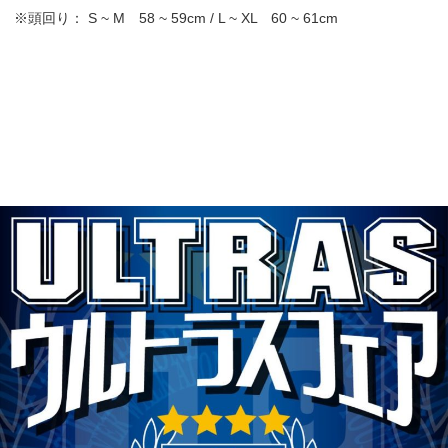
※頭回り： S ~ M 58 ~ 59cm / L ~ XL 60 ~ 61cm