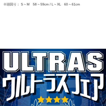
※頭回り： S ~ M 58 ~ 59cm / L ~ XL 60 ~ 61cm