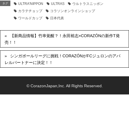
タグ
ULTRA'NIPPON
ULTRAS
ウルトラスニッポン
カラテチョップ
コラソンオンラインショップ
ワールドカップ
日本代表
【新商品情報】竹串覚醒？！永田裕志×CORAZÓNの新作T発
売！！
シンガポールリーグに挑戦！CORAZÓNがFCジュロンのアパ
レルパートナーに決定！！
© CorazonJapan,Inc. All Rights Reserved.