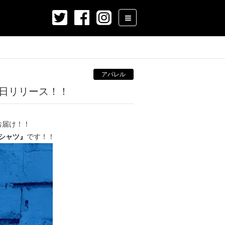
アパレル
が近日リリース！！
お届け！！
 Tシャツ』
です！！