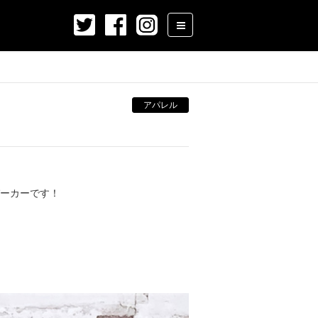
アパレル
！
パーカーです！