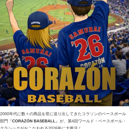
2000年代に数々の商品を世に送り出してきたコラソンのベースボール
部門『
CORAZÓN BASEBALL
』が、第4回ワールド・ベースボール・
クラシックがおこなわれる2026年に大復活！