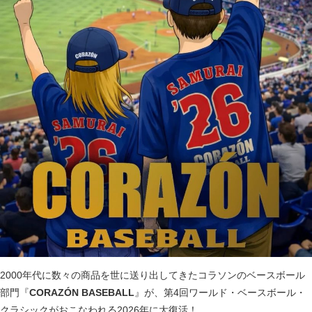
2000年代に数々の商品を世に送り出してきたコラソンのベースボール
部門『
CORAZÓN BASEBALL
』が、第4回ワールド・ベースボール・
クラシックがおこなわれる2026年に大復活！