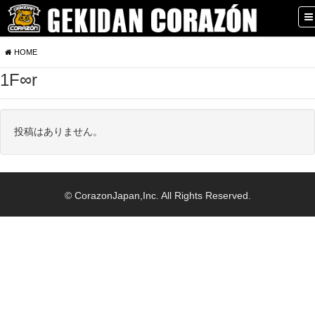
HOME
1F∞r
投稿はありません。
© CorazonJapan,Inc. All Rights Reserved.